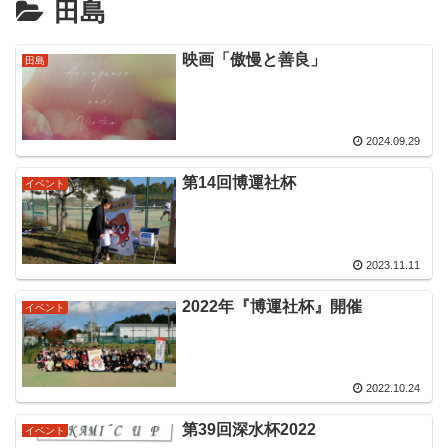
田島
映画「傲慢と善良」
田島
2024.09.29
第14回博運社杯
イベント
2023.11.11
2022年『博運社杯』開催
イベント
2022.10.24
第39回深水杯2022
イベント