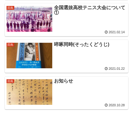
全国選抜高校テニス大会について
田島
①
2021.02.14
啐啄同時(そったくどうじ)
田島
2021.01.22
お知らせ
田島
2020.10.28