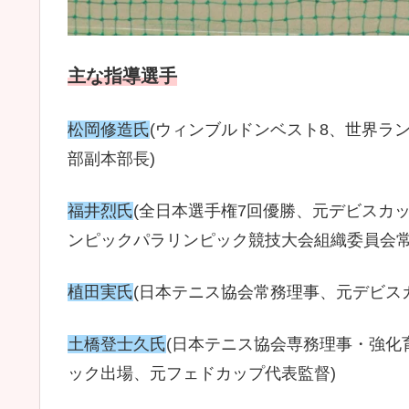
主な指導選手
松岡修造
氏
(ウィンブルドンベスト8、世界ラ
部副本部長)
福井烈氏
(全日本選手権7回優勝、元デビスカ
ンピックパラリンピック競技大会組織委員会常
植田実氏
(日本テニス協会常務理事、元デビス
土橋登士久氏
(日本テニス協会専務理事・強化
ック出場、元フェドカップ代表監督)