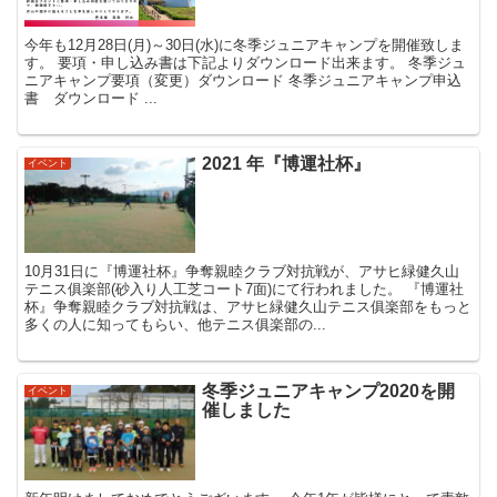
今年も12月28日(月)～30日(水)に冬季ジュニアキャンプを開催致しま
す。 要項・申し込み書は下記よりダウンロード出来ます。 冬季ジュ
ニアキャンプ要項（変更）ダウンロード 冬季ジュニアキャンプ申込
書 ダウンロード ...
2021 年『博運社杯』
イベント
10月31日に『博運社杯』争奪親睦クラブ対抗戦が、アサヒ緑健久山
テニス俱楽部(砂入り人工芝コート7面)にて行われました。 『博運社
杯』争奪親睦クラブ対抗戦は、アサヒ緑健久山テニス俱楽部をもっと
多くの人に知ってもらい、他テニス俱楽部の...
冬季ジュニアキャンプ2020を開
イベント
催しました