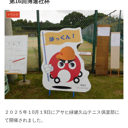
第16回博運社杯
イベント
２０２５年１0月１9日にアサヒ緑健久山テニス俱楽部に
て開催されました。