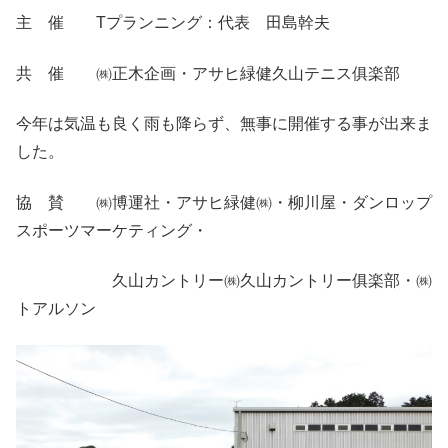
主 催 Tプランニング：代表 田島幹夫
共 催 ㈱正木企画・アサヒ緑健久山テニス俱楽部
今年は気温も良く雨も降らず、無事に開催する事が出来ま
した。
協 賛 ㈱博運社・アサヒ緑健㈱・柳川屋・ダンロップ
スポーツマーケティング・
久山カントリー㈱久山カントリー俱楽部・㈱
トアルソン