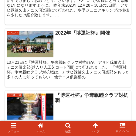
新年明けましておめでとうございます。 今年1年が皆様にとって素敵
な1年になりますように。 昨年末2020年12月28～30日の3日間、アサ
ヒ緑健久山テニス俱楽部にて行われた、冬季ジュニアキャンプの模様
を少しだけ紹介致します。 ...
2022年『博運社杯』開催
イベント
10月23日に『博運社杯』争奪親睦クラブ対抗戦が、アサヒ緑健久山
テニス俱楽部(砂入り人工芝コート7面)にて行われました。 『博運社
杯』争奪親睦クラブ対抗戦は、アサヒ緑健久山テニス俱楽部をもっと
多くの人に知ってもらい、他テニス俱楽部の...
『博運社杯』争奪親睦クラブ対抗
ミッキーズ
戦
11月3日(文化の日)に『博運社杯』争奪親睦クラブ対抗戦が、アサヒ
緑健久山テニス俱楽部(砂入り人工芝コート7面)にて行われました。
メニュー
ホーム
検索
トップ
サイドバー
『博運社杯』争奪親睦クラブ対抗戦は、アサヒ緑健久山テニス俱楽部