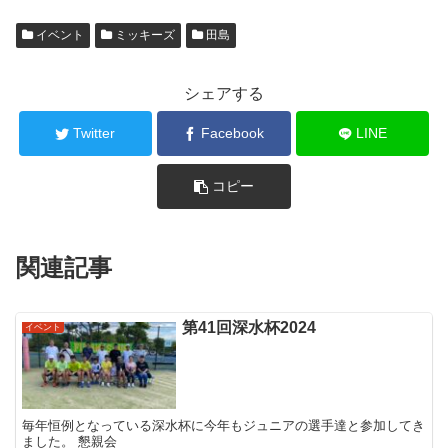
イベント
ミッキーズ
田島
シェアする
Twitter
Facebook
LINE
コピー
関連記事
第41回深水杯2024
イベント
毎年恒例となっている深水杯に今年もジュニアの選手達と参加してき
ました。 懇親会