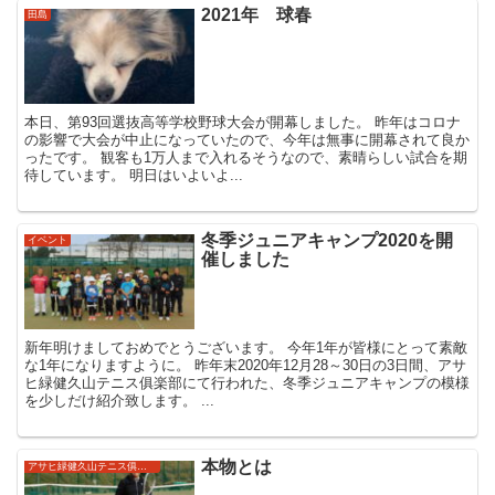
2021年 球春
田島
本日、第93回選抜高等学校野球大会が開幕しました。 昨年はコロナ
の影響で大会が中止になっていたので、今年は無事に開幕されて良か
ったです。 観客も1万人まで入れるそうなので、素晴らしい試合を期
待しています。 明日はいよいよ...
冬季ジュニアキャンプ2020を開
イベント
催しました
新年明けましておめでとうございます。 今年1年が皆様にとって素敵
な1年になりますように。 昨年末2020年12月28～30日の3日間、アサ
ヒ緑健久山テニス俱楽部にて行われた、冬季ジュニアキャンプの模様
を少しだけ紹介致します。 ...
本物とは
アサヒ緑健久山テニス俱楽部強化ジュニア