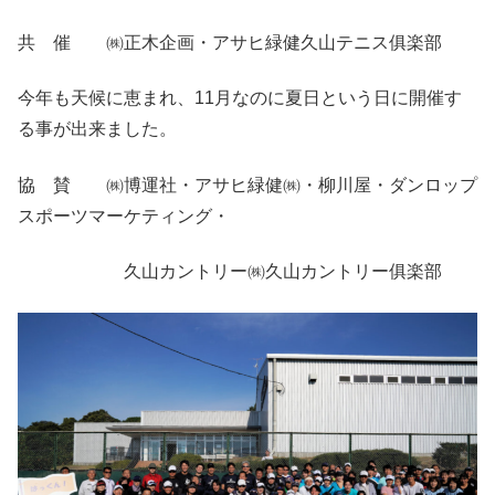
共 催 ㈱正木企画・アサヒ緑健久山テニス俱楽部
今年も天候に恵まれ、11月なのに夏日という日に開催す
る事が出来ました。
協 賛 ㈱博運社・アサヒ緑健㈱・柳川屋・ダンロップ
スポーツマーケティング・
久山カントリー㈱久山カントリー俱楽部