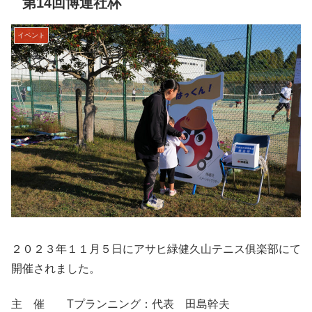
第14回博運社杯
イベント
２０２３年１１月５日にアサヒ緑健久山テニス俱楽部にて
開催されました。
主 催 Tプランニング：代表 田島幹夫