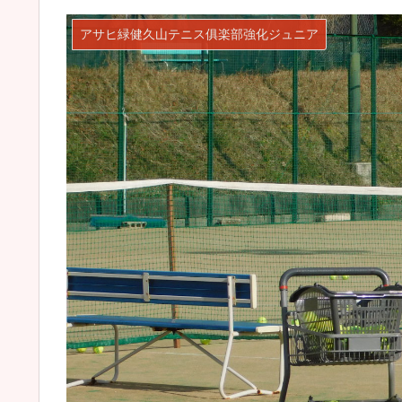
アサヒ緑健久山テニス俱楽部強化ジュニア