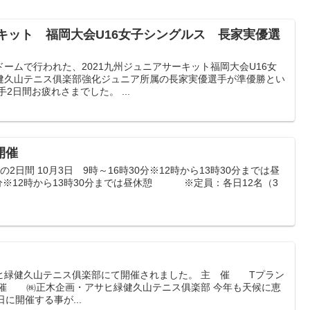
ーキット 福岡大会U16女子シングルス 長家実優選
ームで行われた、2021九州ジュニアサーキット福岡大会U16女
健久山テニス俱楽部強化ジュニア所属の長家実優選手が準優勝とい
2日間お疲れさまでした。 ...
開催
日の2日間 10月3日 9時～16時30分※12時から13時30分までは昼
30分※12時から13時30分までは昼休憩 ※定員：各日12名（3
ヒ緑健久山テニス俱楽部にて開催されました。 主 催 Tプラン
 催 ㈱正木企画・アサヒ緑健久山テニス俱楽部 今年も天候に恵
に開催する事が...