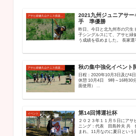
2021九州ジュニアサ
アサヒ緑健久山テニス俱楽部強化ジュニア
手 準優勝
昨日、今日と北九州市の穴生ド
子シングルスにて、アサヒ緑
う成績を収めました。 長家選手
秋の集中強化イベント
アサヒ緑健久山テニス俱楽部強化ジュニア
日程：2020年10月3日及び4
休憩 10月4日 9時～16時
面使用） ...
第14回博運社杯
イベント
２０２３年１１月５日にアサ
ニング：代表 田島幹夫 共
まれ、11月なのに夏日という日