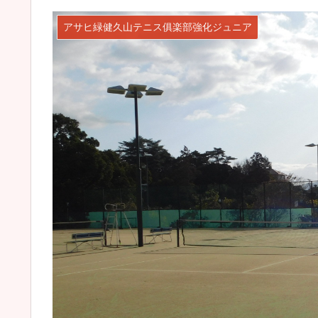
アサヒ緑健久山テニス俱楽部強化ジュニア