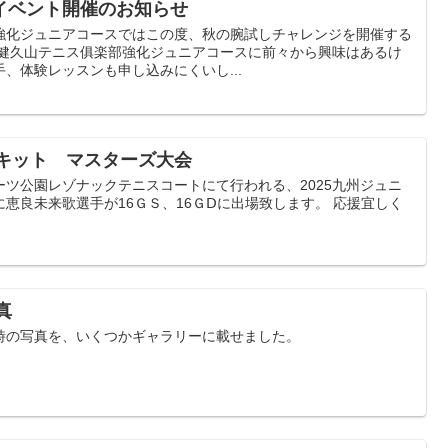
イベント開催のお知らせ
強化ジュニアコースではこの度、秋の腕試しチャレンジを開催する
緑健久山テニス俱楽部強化ジュニアコースに前々から興味はあるけ
、体験レッスンも申し込みにくいし...
ーキット マスターズ大会
ポーツ公園レゾナックテニスコートにて行われる、2025九州ジュニ
恵良未来歌選手が16ＧＳ、16ＧⅮに出場致します。 応援宜しく
真
時の写真を、いくつかギャラリーに載せました。