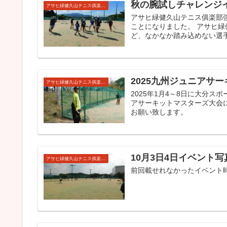
秋の腕試しチャレンジ
アサヒ緑健久山テニス俱楽部強化ジュニア
アサヒ緑健久山テニス俱楽部
ことになりました。 アサヒ
ど、なかなか踏み込めない選手
2025九州ジュニアサ
アサヒ緑健久山テニス俱楽部強化ジュニア
2025年1月4～8日に大分ス
アサーキットマスターズ大会に
お願い致します。
10月3日4日イベント写
アサヒ緑健久山テニス俱楽部強化ジュニア
前回載せれなかったイベント