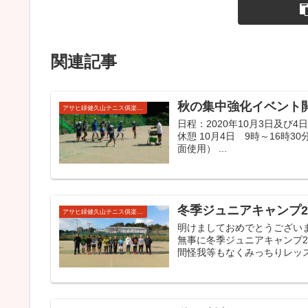
関連記事
秋の集中強化イベント
アサヒ緑健久山テニス俱楽部強化ジュニア
日程：2020年10月3日及び4
休憩 10月4日 9時～16時
面使用） ...
冬季ジュニアキャンプ20
アサヒ緑健久山テニス俱楽部強化ジュニア
明けましておめでとうござい
無事に冬季ジュニアキャンプ2
間怪我等もなくみっちりレッス