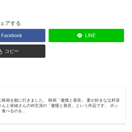
ェアする
Facebook
LINE
コピー
に映画を観に行きました。 映画「傲慢と善良」 妻が好きな辻村深
さんと奈緒さんのW主演の「傲慢と善良」という作品です。 ポッ
べるのを...