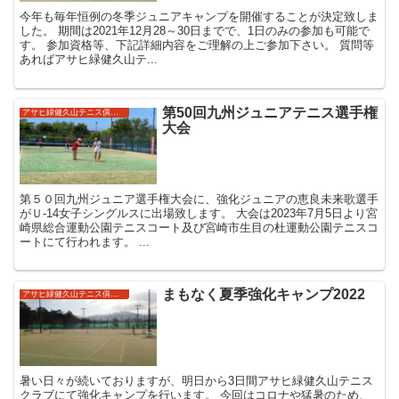
今年も毎年恒例の冬季ジュニアキャンプを開催することが決定致しま
した。 期間は2021年12月28～30日までで、1日のみの参加も可能で
す。 参加資格等、下記詳細内容をご理解の上ご参加下さい。 質問等
あればアサヒ緑健久山テ...
第50回九州ジュニアテニス選手権
アサヒ緑健久山テニス俱楽部強化ジュニア
大会
第５０回九州ジュニア選手権大会に、強化ジュニアの恵良未来歌選手
がＵ-14女子シングルスに出場致します。 大会は2023年7月5日より宮
崎県総合運動公園テニスコート及び宮崎市生目の杜運動公園テニスコ
ートにて行われます。 ...
まもなく夏季強化キャンプ2022
アサヒ緑健久山テニス俱楽部強化ジュニア
暑い日々が続いておりますが、明日から3日間アサヒ緑健久山テニス
クラブにて強化キャンプを行います。 今回はコロナや猛暑のため、