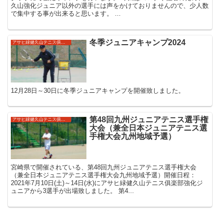
久山強化ジュニア以外の選手には声をかけておりませんので、少人数
で集中する事が出来ると思います。 ...
冬季ジュニアキャンプ2024
アサヒ緑健久山テニス俱楽部強化ジュニア
12月28日～30日に冬季ジュニアキャンプを開催致しました。
第48回九州ジュニアテニス選手権
アサヒ緑健久山テニス俱楽部強化ジュニア
大会（兼全日本ジュニアテニス選
手権大会九州地域予選）
宮崎県で開催されている、第48回九州ジュニアテニス選手権大会
（兼全日本ジュニアテニス選手権大会九州地域予選）開催日程：
2021年7月10日(土)～14日(水)にアサヒ緑健久山テニス俱楽部強化ジ
ュニアから3選手が出場致しました。 第4...