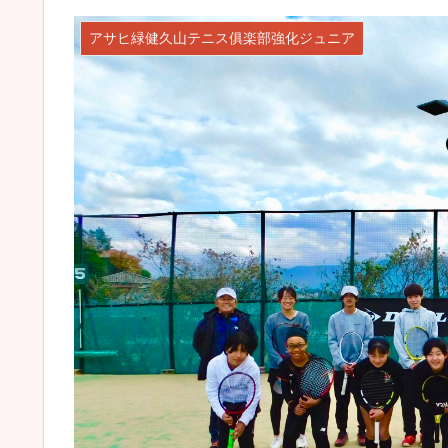
アサヒ緑健久山テニス俱楽部強化ジュニア