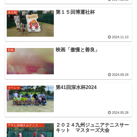
第１５回博運社杯
未分類
2024.11.13
映画「傲慢と善良」
田島
2024.09.29
第41回深水杯2024
イベント
2024.05.28
２０２４九州ジュニアテニスサー
アサヒ緑健久山テニス俱楽部強化ジュニア
キット マスターズ大会