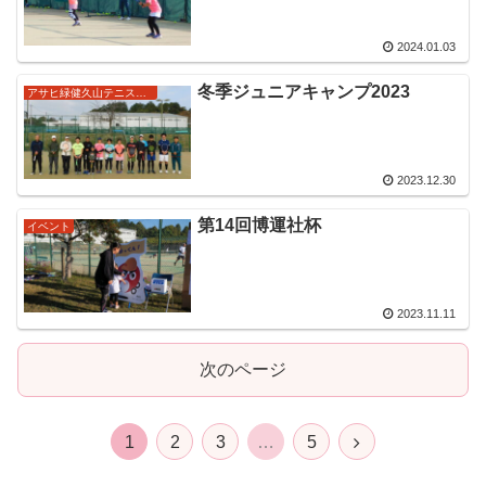
2024.01.03
冬季ジュニアキャンプ2023
アサヒ緑健久山テニス俱楽部強化ジュニア
2023.12.30
第14回博運社杯
イベント
2023.11.11
次のページ
1
2
3
…
5